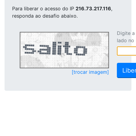
Para liberar o acesso
do IP
216.73.217.116
,
responda ao desafio abaixo.
Digite 
lado no
[trocar imagem]