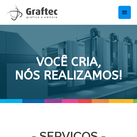
Ir
Men
para
o
princ
conteúdo
VOCÊ CRIA,
NÓS REALIZAMOS!
- SERVIÇOS -